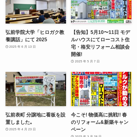
弘前学院大学「ヒロガク教
【告知】5月10〜11日 モデ
養講話」にて 2025
ルハウスにてローコスト住
宅・格安リフォーム相談会
2025 年 6 月 13 日
開催!
2025 年 5 月 7 日
弘前表町 分譲地に看板を設
今こそ! 物価高に挑戦!! 春
置しました｡
のリフォーム&新築キャン
ペーン
2025 年 4 月 23 日
2025 年 3 月 28 日