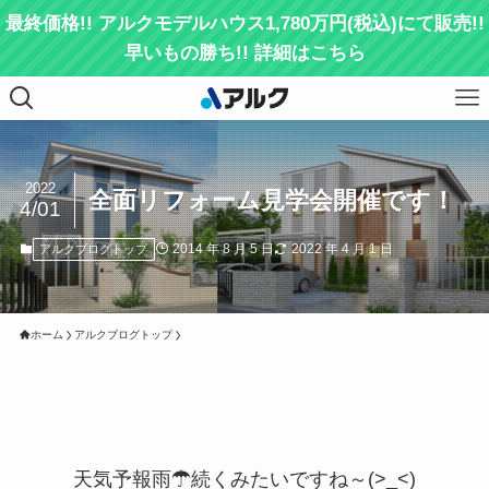
最終価格!! アルクモデルハウス1,780万円(税込)にて販売!!
早いもの勝ち!! 詳細はこちら
2022
全面リフォーム見学会開催です！
4/01
2014 年 8 月 5 日
2022 年 4 月 1 日
アルクブログトップ
ホーム
アルクブログトップ
天気予報雨☂続くみたいですね～(>_<)