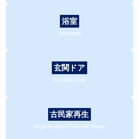
浴室
Bathroom
玄関ドア
Entrance door
古民家再生
Regeneration of old folk house