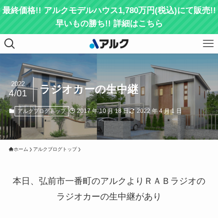
最終価格!! アルクモデルハウス1,780万円(税込)にて販売!!
早いもの勝ち!! 詳細はこちら
2022
ラジオカーの生中継
4/01
2017 年 10 月 18 日
2022 年 4 月 1 日
アルクブログトップ
ホーム
アルクブログトップ
本日、弘前市一番町のアルクよりＲＡＢラジオの
ラジオカーの生中継があり