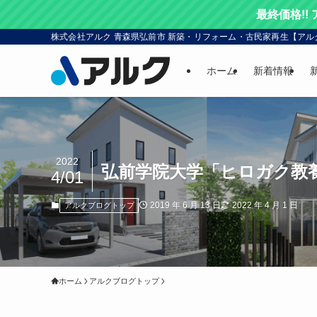
最終価格!!
株式会社アルク 青森県弘前市 新築・リフォーム・古民家再生【アル
ホーム
新着情報
2022
弘前学院大学「ヒロガク教養講
4/01
2019 年 6 月 13 日
2022 年 4 月 1 日
アルクブログトップ
ホーム
アルクブログトップ