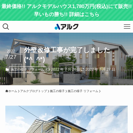
最終価格!! アルクモデルハウス1,780万円(税込)にて販売!!
早いもの勝ち!! 詳細はこちら
外壁改修工事が完了しました
2022
7/27
(*^_^*)
2022 年 7 月 26 日
2022 年 7 月 27 日
施工の様子 リフォーム
ホーム
アルクブログトップ
施工の様子
施工の様子 リフォーム