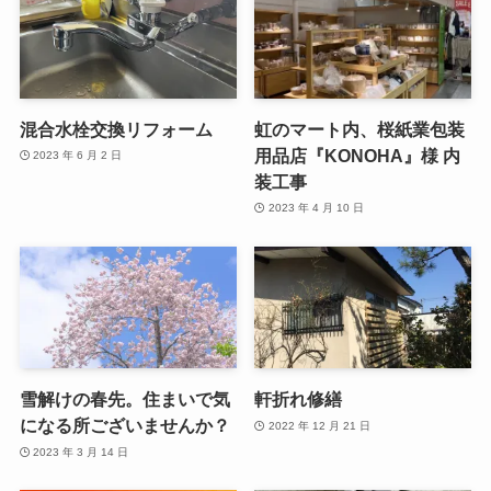
混合水栓交換リフォーム
虹のマート内、桜紙業包装
用品店『KONOHA』様 内
2023 年 6 月 2 日
装工事
2023 年 4 月 10 日
雪解けの春先。住まいで気
軒折れ修繕
になる所ございませんか？
2022 年 12 月 21 日
2023 年 3 月 14 日