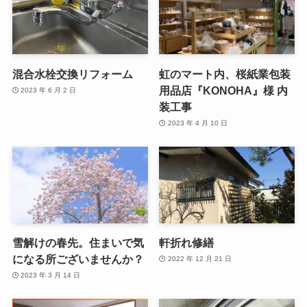
混合水栓交換リフォーム
虹のマート内、桜紙業包装
用品店『KONOHA』様 内
2023 年 6 月 2 日
装工事
2023 年 4 月 10 日
雪解けの春先。住まいで気
軒折れ修繕
になる所ございませんか？
2022 年 12 月 21 日
2023 年 3 月 14 日