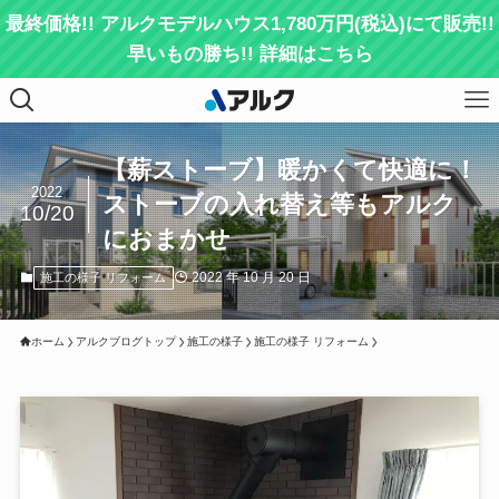
最終価格!! アルクモデルハウス1,780万円(税込)にて販売!!
早いもの勝ち!! 詳細はこちら
【薪ストーブ】暖かくて快適に！
2022
ストーブの入れ替え等もアルク
10/20
におまかせ
2022 年 10 月 20 日
施工の様子 リフォーム
ホーム
アルクブログトップ
施工の様子
施工の様子 リフォーム