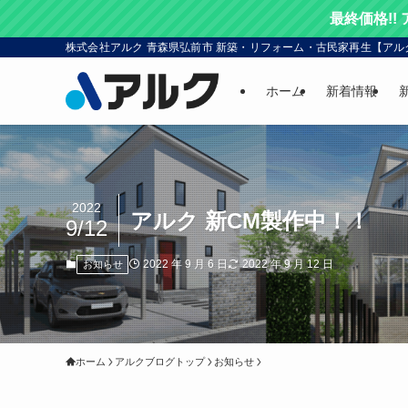
最終価格!!
株式会社アルク 青森県弘前市 新築・リフォーム・古民家再生【アル
ホーム
新着情報
2022
アルク 新CM製作中！！
9/12
2022 年 9 月 6 日
2022 年 9 月 12 日
お知らせ
ホーム
アルクブログトップ
お知らせ