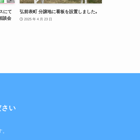
ウスにて
弘前表町 分譲地に看板を設置しました｡
相談会
2025 年 4 月 23 日
ださい
す。