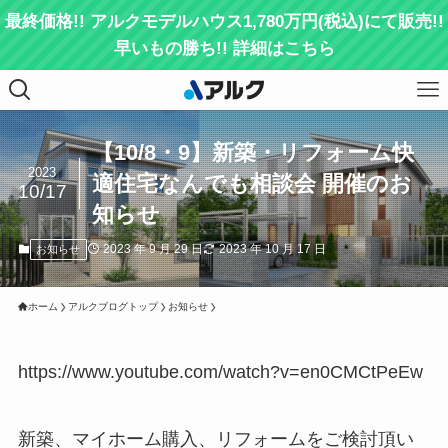
最終価格!! アルクモデルハウス1,780万円(税込)にて販売!!
早いもの勝ち!! 詳細はこちら
【10/8・9】新築・リフォーム快
2023
適住宅なんでも相談会 開催のお
10/17
知らせ
2023 年 9 月 29 日
2023 年 10 月 17 日
お知らせ
ホーム
アルクブログトップ
お知らせ
https://www.youtube.com/watch?v=en0CMCtPeEw
新築、マイホーム購入、リフォームをご検討頂い