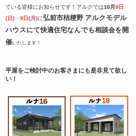
ている皆様にお知らせです！アルクでは
10月
8日
弘前市桔梗野 アルクモデル
(日)
・
9日(月)
に
ハウスにて快適住宅なんでも相談会を開
催
いたします！
平屋をご検討中のお客さまにも是非見て欲し
い！