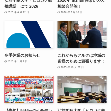
弘前学院大学「ヒロガク教
2026年 第24回 住まいの大
養講話」にて 2026
相談会開催!!
2026 年 6 月 12 日
2026 年 2 月 18 日
冬季休業のお知らせ
これからもアルクは地域の
皆様のために頑張ります！
2026 年 1 月 9 日
2025 年 10 月 27 日
【告知】9月6〜7日 モデル
弘前学院大学「ヒロガク教