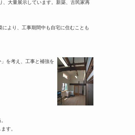
り、大量展示しています。新築、古民家再
。
模により、工事期間中も自宅に住むことも
か」を考え、工事と補強を
。
当。
します。