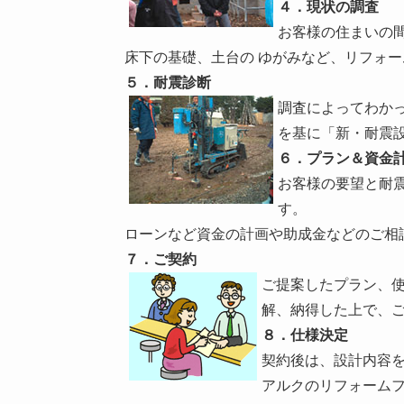
４．現状の調査
お客様の住まいの
床下の基礎、土台の ゆがみなど、リフォ
５．耐震診断
調査によってわか
を基に「新・耐震
６．プラン＆資金
お客様の要望と耐
す。
ローンなど資金の計画や助成金などのご相
７．ご契約
ご提案したプラン、
解、納得した上で、
８．仕様決定
契約後は、設計内容
アルクのリフォーム