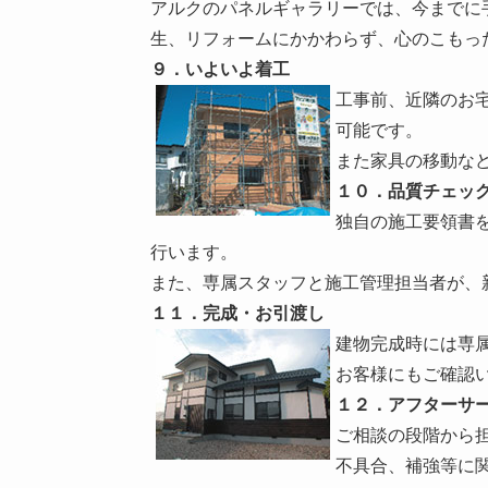
アルクのパネルギャラリーでは、今までに
生、リフォームにかかわらず、心のこもっ
９．いよいよ着工
工事前、近隣のお
可能です。
また家具の移動な
１０．品質チェッ
独自の施工要領書
行います。
また、専属スタッフと施工管理担当者が、
１１．完成・お引渡し
建物完成時には専
お客様にもご確認
１２．アフターサ
ご相談の段階から
不具合、補強等に