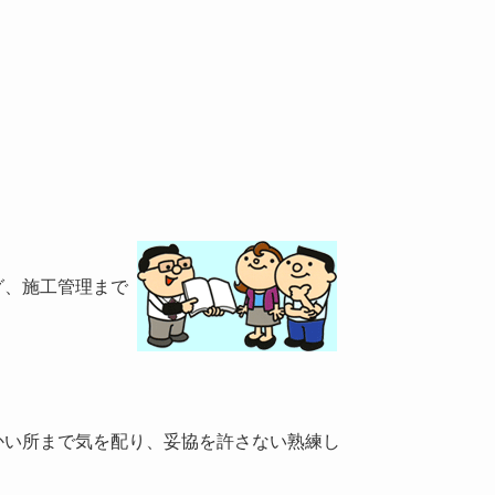
グ、施工管理まで
かい所まで気を配り、妥協を許さない熟練し