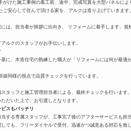
手がけた施工事例の着工前、途中、完成写真を大型パネルによ
たご安心して住んで頂ける家を、アルクは造り上げていきます
宅には、担当者が挨拶に出向き、 リフォームに着手します。規
どアルクのスタッフがお手伝いします。
ク
を基に、木造住宅の熟練した職人が「リフォームには何が最適
新築同様の視点で品質チェックを行っています。
属スタッフと施工管理担当者による、最終チェックを行います
いただいた上で、お引渡しとなります。
ービスもバッチリ
担当する専属スタッフが、工事完了後のアフターサービスも担
関しても、フリーダイヤルで受付、迅速かつ誠意ある対応を致