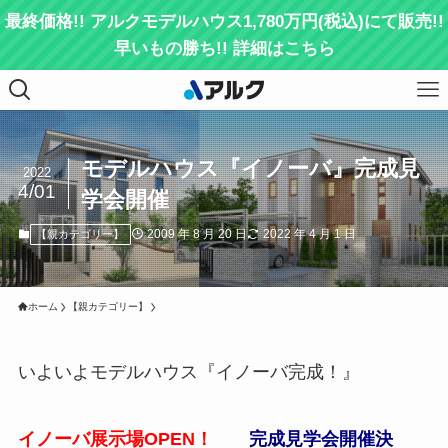
最終価格!! アルクモデルハウス1,780万円(税込)にて販売!!
早いもの勝ち!! 詳細はこちら
モデルハウス『イノーバ』完成見
2022
4/01
学会開催
2009 年 8 月 20 日
2022 年 4 月 1 日
【親カテゴリー】
ホーム
【親カテゴリー】
いよいよモデルハウス『イノーバ完成！』
イノーバ展示場OPEN！
完成見学会開催決