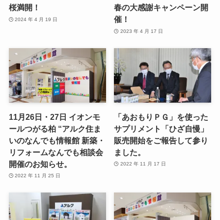
桜満開！
春の大感謝キャンペーン開
催！
2024 年 4 月 19 日
2023 年 4 月 17 日
11月26日・27日 イオンモ
「あおもりＰＧ」を使った
ールつがる柏 “アルク住ま
サプリメント「ひざ自慢」
いのなんでも情報館 新築・
販売開始をご報告して参り
リフォームなんでも相談会
ました。
開催のお知らせ。
2022 年 11 月 17 日
2022 年 11 月 25 日