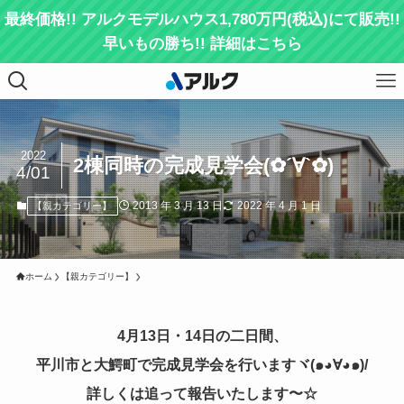
最終価格!! アルクモデルハウス1,780万円(税込)にて販売!!
早いもの勝ち!! 詳細はこちら
2022
2棟同時の完成見学会(✿´∀`✿)
4/01
2013 年 3 月 13 日
2022 年 4 月 1 日
【親カテゴリー】
ホーム
【親カテゴリー】
4月13日・14日の二日間、
平川市と大鰐町で完成見学会を行いますヾ(๑◕∀◕๑)/
詳しくは追って報告いたします〜☆