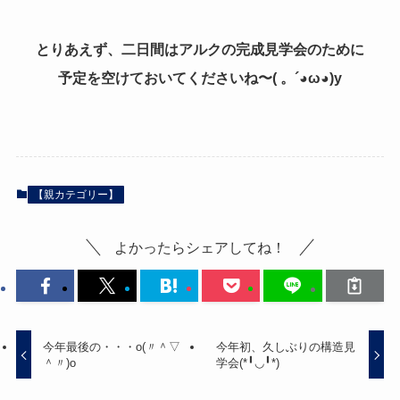
とりあえず、二日間はアルクの完成見学会のために
予定を空けておいてくださいね〜( 。´◕ω◕)y
【親カテゴリー】
よかったらシェアしてね！
今年最後の・・・o(〃＾▽
今年初、久しぶりの構造見
＾〃)o
学会(*╹◡╹*)