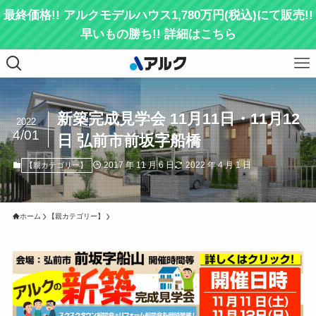
最終価格!! アルクモデルハウス1,780万円(税込)にて販売!!
早いもの勝ち!! 詳細はこちら
新築完成見学会 11月11日・11月12
2022
4/01
日 弘前市前坂字船橋
2017 年 11 月 6 日
2022 年 4 月 1 日
【親カテゴリー】
ホーム
【親カテゴリー】