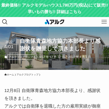
最終価格!! アルクモデルハウス1,780万円(税込)にて販売!!
早いもの勝ち!! 詳細はこちら
自衛隊青森地方協力本部長より感
2022
4/01
謝状を贈呈して頂きました
2017 年 12 月 12 日
2022 年 4 月 1 日
アルクブログトップ
ホーム
アルクブログトップ
12月8日 自衛隊青森地方協力本部長より、感謝状
を頂きました。
アルクでは自衛隊を退職した方の雇用実績が御座